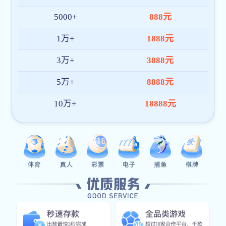
02. 服务升级
随着xk体育-xk体育(中国)官方网站需求增长，
平台陆续上线直播回放、数据分析、比分预测
等功能，同时支持APP与网页双端操作，带来
更快更稳的观赛体验。
03. 国际拓展
目前xk体育已在东南亚、欧美等区域建立本地
化团队，推动技术与服务全球落地，打造具有
国际竞争力的赛事平台品牌。