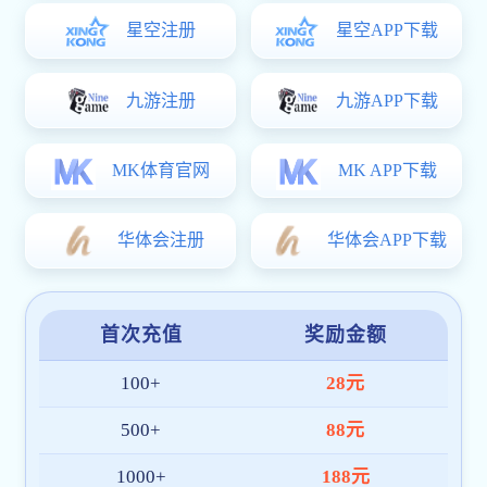
01. 初创定位
xk体育起源于对体育精神与数字技术的热爱，
早期平台聚焦于赛事数据与直播服务，并率先
实现多赛程同步与智能提醒功能，赢得众多球
迷的信任。