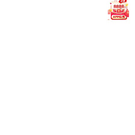
05. 客服支持时间？
平台客服全年 24 小时在线，支持中文、英文与马来语多语言服
务。无论您遇到技术问题、账户疑问，或希望了解功能详情，我
们都将即时响应。
06. 观看直播是否收费？
平台提供免费赛事直播服务，部分高峰赛事可能需完成账号登录
方可观看。xk体育 致力于为广大体育爱好者打造一个公开透
明、便捷高效的观赛环境。